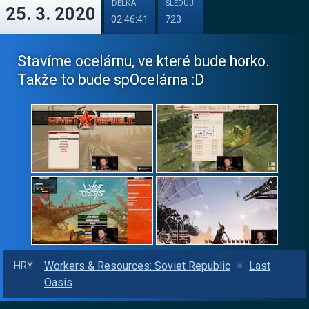
DÉLKA
SLEDUJ.
25. 3. 2020
02:46:41
723
Stavíme ocelárnu, ve které bude horko.
Takže to bude spOcelárna :D
Workers & Resources: Soviet Republic
Last
HRY:
Oasis