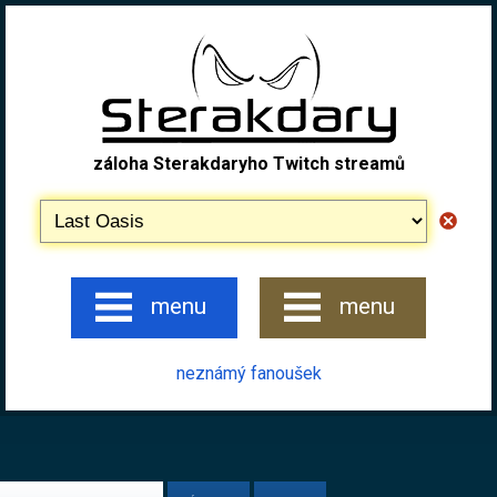
záloha Sterakdaryho Twitch streamů
menu
menu
neznámý fanoušek