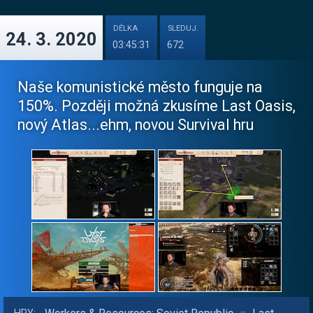
DÉLKA
SLEDUJ.
24. 3. 2020
03:45:31
672
Naše komunistické město funguje na
150%. Později možná zkusíme Last Oasis,
nový Atlas...ehm, novou Survival hru