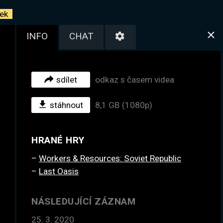
ek
INFO
CHAT
sdílet
odkaz s časem videa
stáhnout
8,1 GB (1080p)
HRANÉ HRY
Workers & Resources: Soviet Republic
Last Oasis
NÁSLEDUJÍCÍ ZÁZNAM
25. 3. 2020