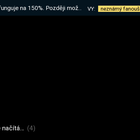
ná zkusíme Last Oasis, nový Atlas...ehm, novou Survival hru
VY:
neznámý
fanouš
 načítá…
(4)