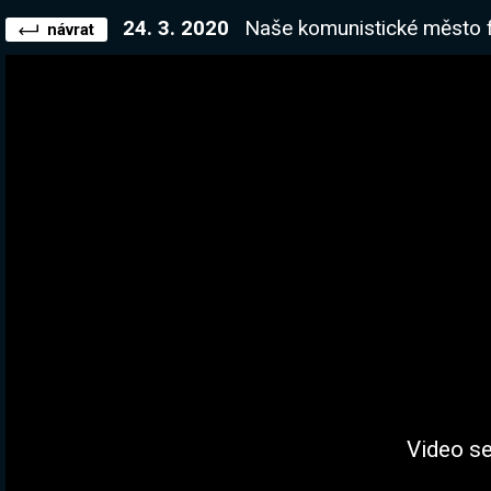
24. 3. 2020
Naše komunistické město funguje na 150%. Později mož
návrat
Video se