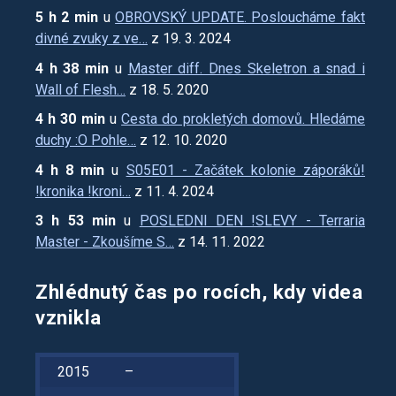
5 h 2 min
u
OBROVSKÝ UPDATE. Posloucháme fakt
divné zvuky z ve…
z 19. 3. 2024
4 h 38 min
u
Master diff. Dnes Skeletron a snad i
Wall of Flesh…
z 18. 5. 2020
4 h 30 min
u
Cesta do prokletých domovů. Hledáme
duchy :O Pohle…
z 12. 10. 2020
4 h 8 min
u
S05E01 - Začátek kolonie záporáků!
!kronika !kroni…
z 11. 4. 2024
3 h 53 min
u
POSLEDNI DEN !SLEVY - Terraria
Master - Zkoušíme S…
z 14. 11. 2022
Zhlédnutý čas po rocích, kdy videa
vznikla
2015
–