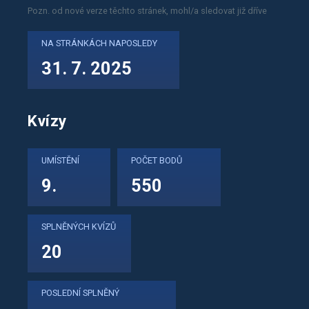
Pozn. od nové verze těchto stránek, mohl/a sledovat již dříve
NA STRÁNKÁCH NAPOSLEDY
31. 7. 2025
Kvízy
UMÍSTĚNÍ
POČET BODŮ
9.
550
SPLNĚNÝCH KVÍZŮ
20
POSLEDNÍ SPLNĚNÝ