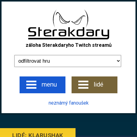
záloha Sterakdaryho Twitch streamů
menu
lidé
neznámý fanoušek
LIDÉ: KLARUSHAK