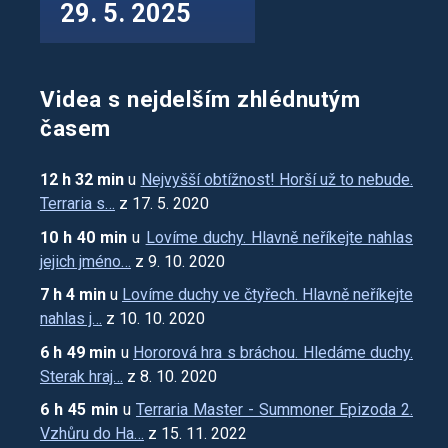
29. 5. 2025
Videa s nejdelším zhlédnutým
časem
12 h 32 min
u
Nejvyšší obtížnost! Horší už to nebude.
Terraria s…
z 17. 5. 2020
10 h 40 min
u
Lovíme duchy. Hlavně neříkejte nahlas
jejich jméno…
z 9. 10. 2020
7 h 4 min
u
Lovíme duchy ve čtyřech. Hlavně neříkejte
nahlas j…
z 10. 10. 2020
6 h 49 min
u
Hororová hra s bráchou. Hledáme duchy.
Sterak hraj…
z 8. 10. 2020
6 h 45 min
u
Terraria Master - Summoner Epizoda 2.
Vzhůru do Ha…
z 15. 11. 2022