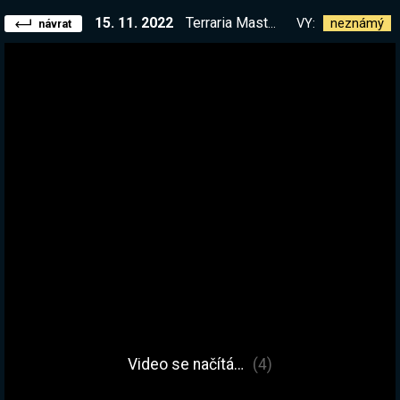
15. 11. 2022
Terraria Master - Summoner Epizoda 2. Vzhůru do Hardmodu! | !kniha
VY:
neznámý
návrat
Video se načítá…
(4)