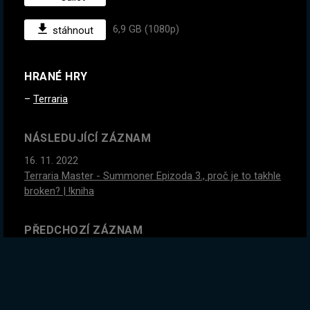
6,9 GB (1080p)
stáhnout
HRANÉ HRY
Terraria
NÁSLEDUJÍCÍ ZÁZNAM
16. 11. 2022
Terraria Master - Summoner Epizoda 3., proč je to takhle
broken? | !kniha
PŘEDCHOZÍ ZÁZNAM
14. 11. 2022
POSLEDNI DEN !SLEVY - Terraria Master - Zkoušíme
Summonera | !kniha