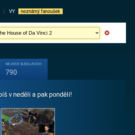
|
VY:
neznámý fanoušek
NEJVÍCE
SLEDUJÍCÍCH
790
š v neděli a pak pondělí!