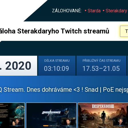
ZÁLOHOVANÉ:
Starda
Sterakdary
áloha Sterakdaryho Twitch streamů
DÉLKA
STREAMU
PŘIBLIŽNÝ
ČAS STREAMU
. 2020
03:10:09
17.53–21.05
 Stream. Dnes dohráváme <3 ! Snad | PoE nejspí