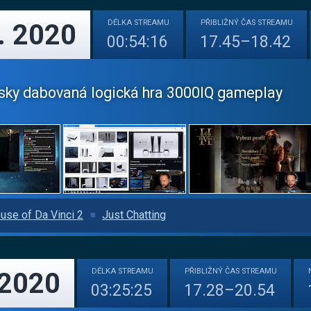
DÉLKA
STREAMU
PŘIBLIŽNÝ
ČAS STREAMU
. 2020
00:54:16
17.45–18.42
ky dabovaná logická hra 3000IQ gameplay
use of Da Vinci 2
Just Chatting
DÉLKA
STREAMU
PŘIBLIŽNÝ
ČAS STREAMU
 2020
03:25:25
17.28–20.54