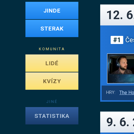
JINDE
12. 6
STERAK
#1
Čes
KOMUNITA
LIDÉ
KVÍZY
The Ho
HRY:
JINÉ
STATISTIKA
9. 6.