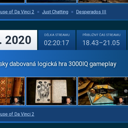
use of Da Vinci 2
Just Chatting
Desperados III
DÉLKA
STREAMU
PŘIBLIŽNÝ
ČAS STREAMU
. 2020
02:20:17
18.43–21.05
ky dabovaná logická hra 3000IQ gameplay
use of Da Vinci 2