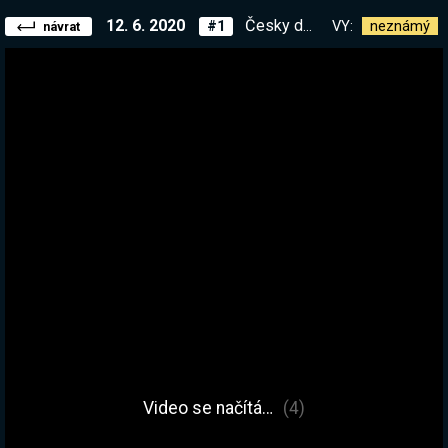
12. 6. 2020
Česky dabovaná logická hra 3000IQ gameplay
VY:
neznámý
#1
návrat
Video se načítá…
(4)