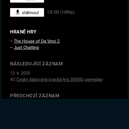
1,8 GB (1080p)
stáhnout
HRANÉ HRY
The House of Da Vinci 2
Just Chatting
NÁSLEDUJÍCÍ ZÁZNAM
12. 6. 2020
#2
Česky dabovaná logická hra 3000IQ gameplay
PŘEDCHOZÍ ZÁZNAM
10. 6. 2020
Simulace nové PoE ligy. Učíme Bejka. Máš otázky? Ptej
se! exiles.cz