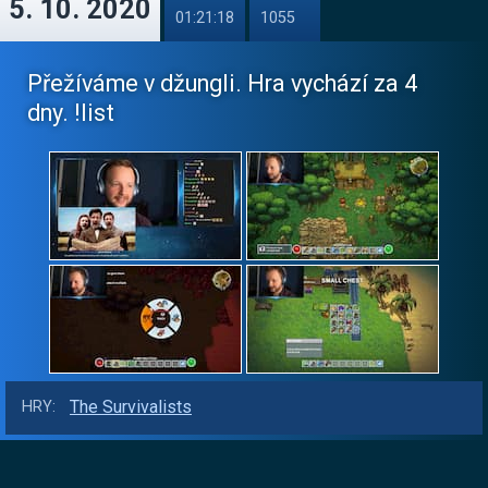
5. 10. 2020
01:21:18
1055
Přežíváme v džungli. Hra vychází za 4
dny. !list
The Survivalists
HRY: