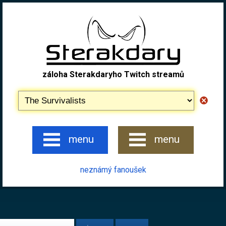
záloha Sterakdaryho Twitch streamů
menu
menu
neznámý fanoušek