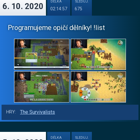
DÉLKA
SLEDUJ.
6. 10. 2020
02:14:57
675
Programujeme opičí dělníky! !list
The Survivalists
HRY:
DÉLKA
SLEDUJ.