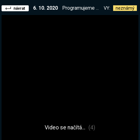
6. 10. 2020
Programujeme opičí dělníky! !list
VY:
neznámý
návrat
Video se načítá…
(4)