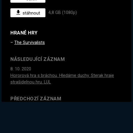
4,8 GB (1080p)
stáhnout
HRANÉ HRY
The Survivalists
NÁSLEDUJÍCÍ ZÁZNAM
8. 10. 2020
Hororová hra s bráchou. Hledáme duchy. Sterak hraje
strašidelnou hru. LUL
PŘEDCHOZÍ ZÁZNAM
5. 10. 2020
Přežíváme v džungli. Hra vychází za 4 dny. !list
GLOBÁLNÍ STATISTIKY ZÁZNAMU