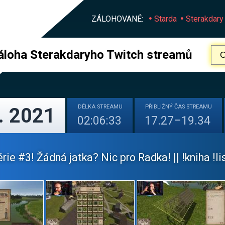
ZÁLOHOVANÉ:
Starda
Sterakdary
áloha Sterakdaryho Twitch streamů
DÉLKA
STREAMU
PŘIBLIŽNÝ
ČAS STREAMU
. 2021
02:06:33
17.27–19.34
érie #3! Žádná jatka? Nic pro Radka! || !kniha !li