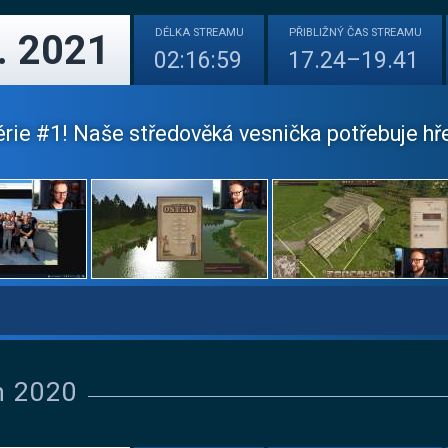
DÉLKA
STREAMU
PŘIBLIŽNÝ
ČAS STREAMU
. 2021
02:16:59
17.24–19.41
érie #1! Naše středověká vesnička potřebuje hřebí
n 2020