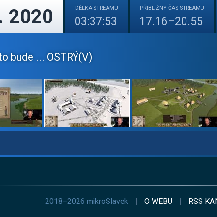
DÉLKA
STREAMU
PŘIBLIŽNÝ
ČAS STREAMU
. 2020
03:37:53
17.16–20.55
to bude ... OSTRÝ(V)
2018–2026 mikroSlavek
|
O WEBU
|
RSS
KA