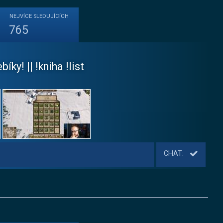
NEJVÍCE
SLEDUJÍCÍCH
765
ky! || !kniha !list
CHAT: