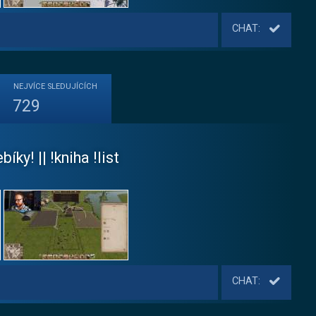
CHAT:
NEJVÍCE
SLEDUJÍCÍCH
729
ky! || !kniha !list
CHAT: