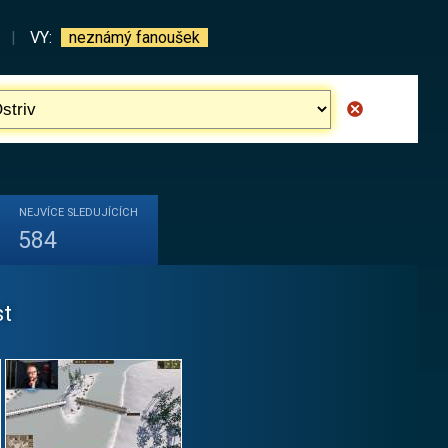
|
VY:
neznámý fanoušek
NEJVÍCE
SLEDUJÍCÍCH
584
st