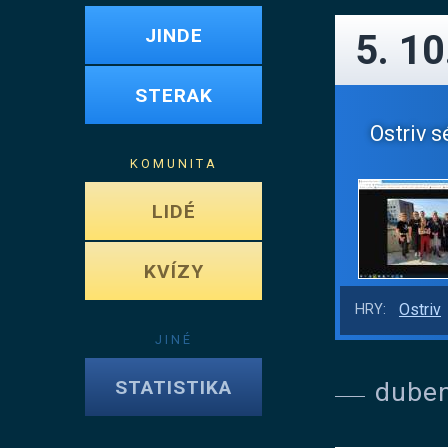
JINDE
5. 10
STERAK
Ostriv s
KOMUNITA
LIDÉ
KVÍZY
Ostriv
HRY:
JINÉ
STATISTIKA
dube