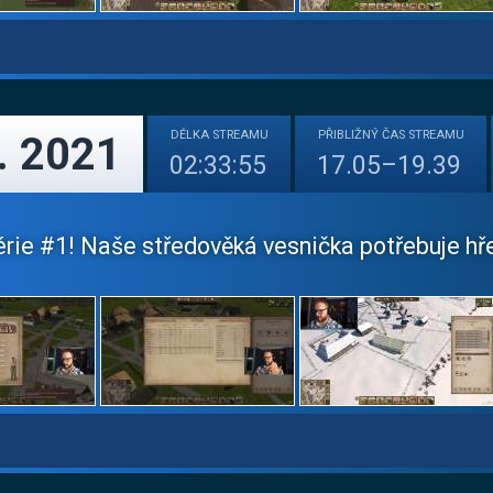
DÉLKA
STREAMU
PŘIBLIŽNÝ
ČAS STREAMU
. 2021
02:33:55
17.05–19.39
érie #1! Naše středověká vesnička potřebuje hřebí