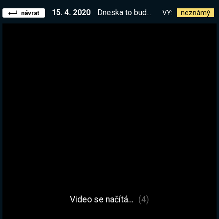
15. 4. 2020
Dneska to bude ... OSTRÝ(V)
VY:
neznámý
návrat
Video se načítá…
(4)