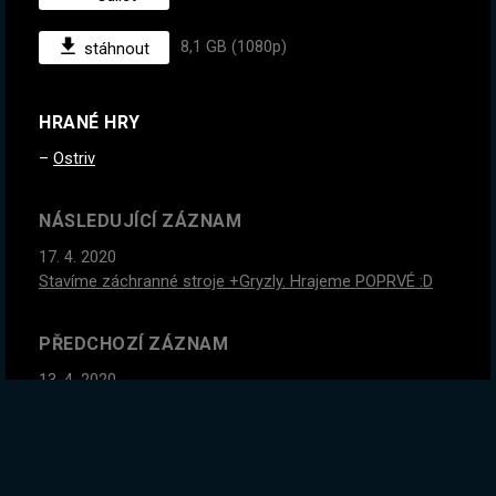
8,1 GB (1080p)
stáhnout
HRANÉ HRY
Ostriv
NÁSLEDUJÍCÍ ZÁZNAM
17. 4. 2020
Stavíme záchranné stroje +Gryzly. Hrajeme POPRVÉ :D
PŘEDCHOZÍ ZÁZNAM
13. 4. 2020
Farmíme v multiplayeru + Gryzly
GLOBÁLNÍ STATISTIKY ZÁZNAMU