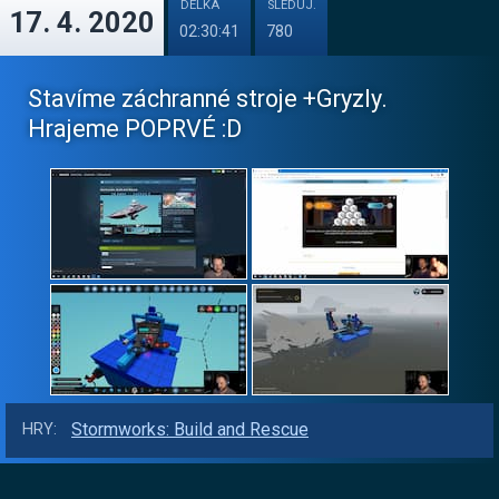
DÉLKA
SLEDUJ.
17. 4. 2020
02:30:41
780
Stavíme záchranné stroje +Gryzly.
Hrajeme POPRVÉ :D
Stormworks: Build and Rescue
HRY: