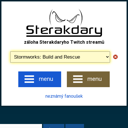
záloha Sterakdaryho Twitch streamů
menu
menu
neznámý fanoušek