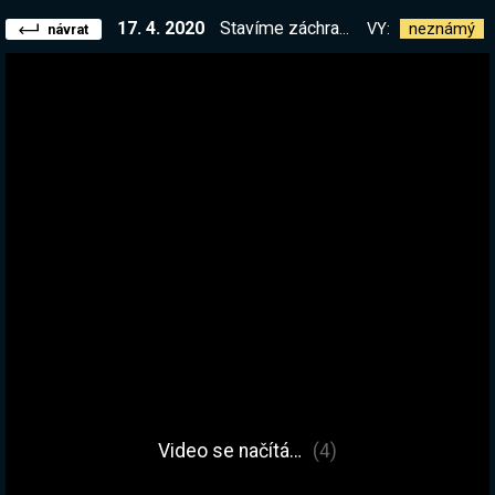
17. 4. 2020
Stavíme záchranné stroje +Gryzly. Hrajeme POPRVÉ :D
VY:
neznámý
návrat
Video se načítá…
(4)