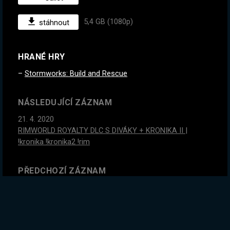
5,4 GB (1080p)
stáhnout
HRANÉ HRY
Stormworks: Build and Rescue
NÁSLEDUJÍCÍ ZÁZNAM
21. 4. 2020
RIMWORLD ROYALTY DLC S DIVÁKY + KRONIKA II |
!kronika !kronika2 !rim
PŘEDCHOZÍ ZÁZNAM
15. 4. 2020
Dneska to bude ... OSTRÝ(V)
GLOBÁLNÍ STATISTIKY ZÁZNAMU