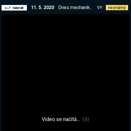
11. 5. 2020
Dnes mechanikujeme. Zkoušíme co nového Scrap Mechanic dovede <3
VY:
neznámý
návrat
Video se načítá…
(4)