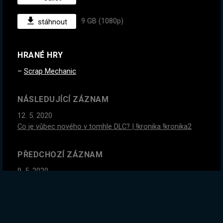
9 GB (1080p)
stáhnout
HRANÉ HRY
Scrap Mechanic
NÁSLEDUJÍCÍ ZÁZNAM
12. 5. 2020
Co je vůbec nového v tomhle DLC? | !kronika !kronika2
PŘEDCHOZÍ ZÁZNAM
9. 5. 2020
Stavíme opevnění, a možná taky killbox! Čas vykročit k
endgame! | !kronika !kronika2
GLOBÁLNÍ STATISTIKY ZÁZNAMU