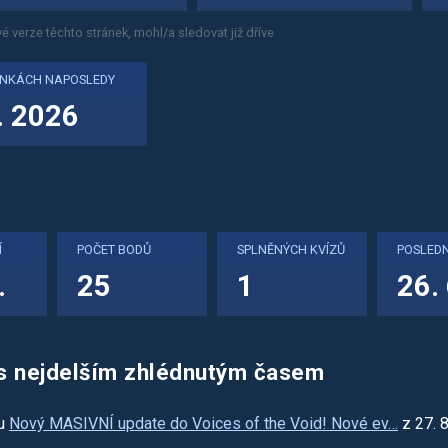
é verze těchto stránek, mohl/a sledovat již dříve
ÁNKÁCH NAPOSLEDY
. 2026
Í
POČET BODŮ
SPLNĚNÝCH KVÍZŮ
POSLEDN
.
25
1
26.
s nejdelším zhlédnutým časem
u
Nový MASIVNÍ update do Voices of the Void! Nové ev…
z 27. 