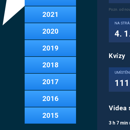
Pozn. od nov
2021
NA STR
2020
4. 1
2019
Kvízy
2018
UMÍSTĚN
2017
111
2016
Videa 
2015
3 h 7 min