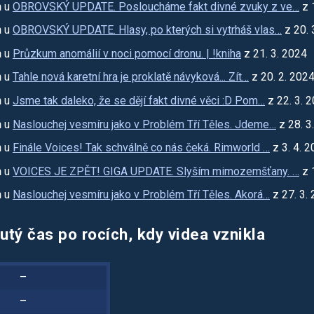
n
u
OBROVSKÝ UPDATE. Posloucháme fakt divné zvuky z ve…
z 
n
u
OBROVSKÝ UPDATE. Hlasy, po kterých si vytrháš vlas…
z 20. 
n
u
Průzkum anomálií v noci pomocí dronu. | !kniha
z 21. 3. 2024
n
u
Tahle nová karetní hra je proklatě návyková... Zít…
z 20. 2. 202
n
u
Jsme tak daleko, že se dějí fakt divné věci :D Pom…
z 22. 3. 
n
u
Naslouchej vesmíru jako v Problém Tří Těles. Jdeme…
z 28. 3
n
u
Finále Voices! Tak schválně co nás čeká. Rimworld …
z 3. 4. 
n
u
VOICES JE ZPĚT! GIGA UPDATE. Slyším mimozemšťany. …
z 
n
u
Naslouchej vesmíru jako v Problém Tří Těles. Akorá…
z 27. 3.
utý čas po rocích, kdy videa vznikla
–
–