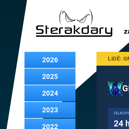
z
LIDÉ: 
2026
2025
G
2024
2023
CELKOVÝ
24 
2022