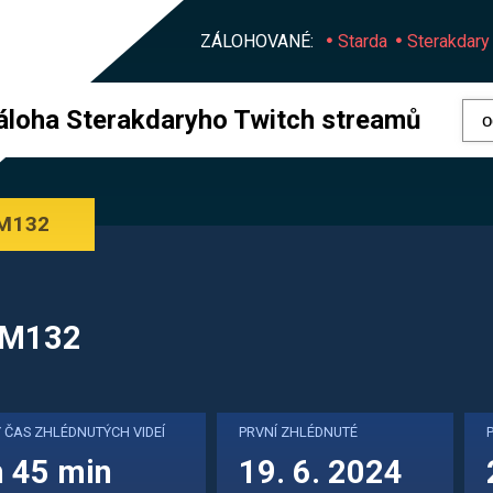
ZÁLOHOVANÉ:
Starda
Sterakdary
áloha Sterakdaryho Twitch streamů
GM132
M132
 ČAS ZHLÉDNUTÝCH VIDEÍ
PRVNÍ ZHLÉDNUTÉ
h 45 min
19. 6. 2024