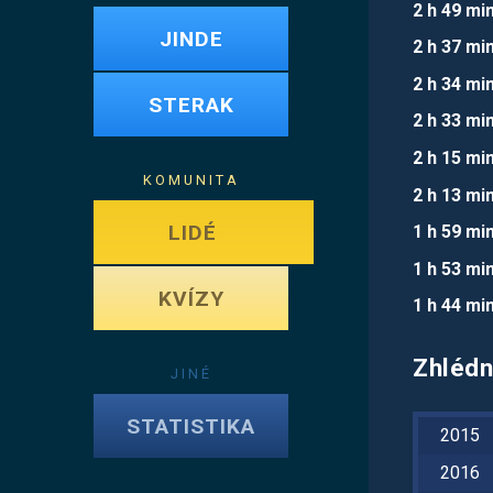
2 h 49 mi
JINDE
2 h 37 mi
2 h 34 mi
STERAK
2 h 33 mi
2 h 15 mi
KOMUNITA
2 h 13 mi
LIDÉ
1 h 59 mi
1 h 53 mi
KVÍZY
1 h 44 mi
Zhlédn
JINÉ
STATISTIKA
2015
2016