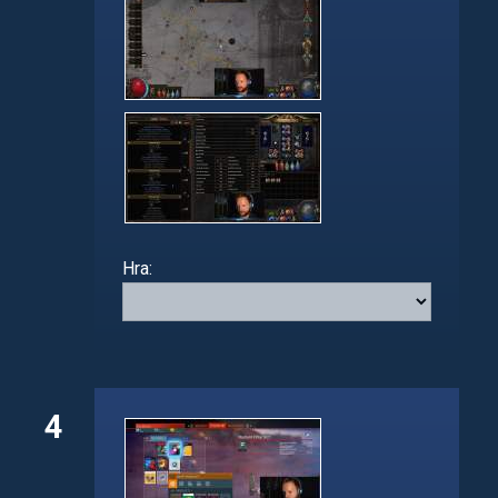
Hra:
4