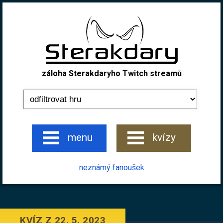
záloha Sterakdaryho Twitch streamů
menu
kvízy
neznámý fanoušek
KVÍZ Z 22. 5. 2023