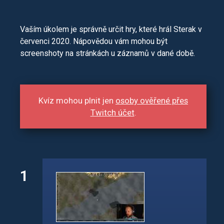
Vaším úkolem je správně určit hry, které hrál Sterak v
červenci 2020. Nápovědou vám mohou být
screenshoty na stránkách u záznamů v dané době.
Kvíz mohou plnit jen
osoby ověřené přes
Twitch účet
.
1