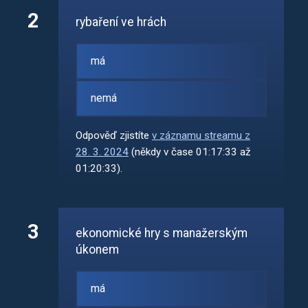
2
rybaření ve hrách
má
nemá
Odpověď zjistíte
v záznamu streamu z
28. 3. 2024
(někdy v čase 01:17:33 až
01:20:33).
3
ekonomické hry s manažerským
úkonem
má