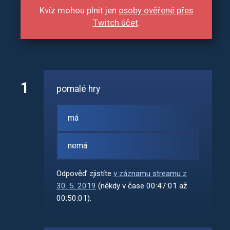
Kvíz mohou plnit jen
osoby ověřené přes
Twitch účet
.
1
pomalé hry
má
nemá
Odpověď zjistíte
v záznamu streamu z
30. 5. 2019
(někdy v čase 00:47:01 až
00:50:01).