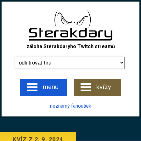
záloha Sterakdaryho Twitch streamů
menu
kvízy
neznámý fanoušek
KVÍZ Z 2. 9. 2024