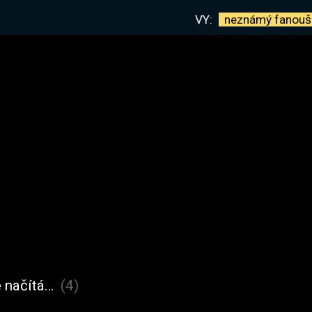
VY:
neznámý
fanouš
 načítá…
(4)