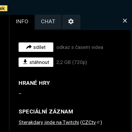
ek
INFO
CHAT
sdílet
odkaz s časem videa
stáhnout
2,2 GB (720p)
HRANÉ HRY
–
SPECIÁLNÍ ZÁZNAM
Sterakdary jinde na Twitchi
(
CZCtv
)