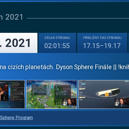
n 2021
DÉLKA
STREAMU
PŘIBLIŽNÝ
ČAS STREAMU
. 2021
02:01:55
17.15–19.17
a cizích planetách. Dyson Sphere Finále || !kni
Sphere Program