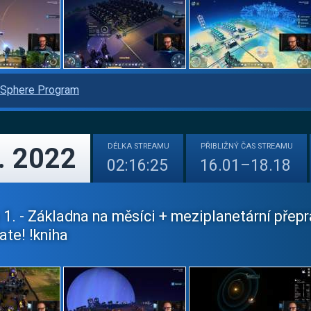
Sphere Program
DÉLKA
STREAMU
PŘIBLIŽNÝ
ČAS STREAMU
. 2022
02:16:25
16.01–18.18
 1. - Základna na měsíci + meziplanetární přep
ate! !kniha