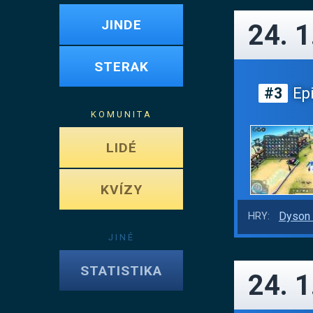
JINDE
24. 1
STERAK
#3
Epi
KOMUNITA
LIDÉ
KVÍZY
Dyson 
HRY:
JINÉ
STATISTIKA
24. 1