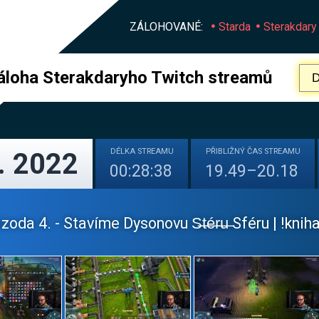
ZÁLOHOVANÉ:
Starda
Sterakdary
áloha Sterakdaryho Twitch streamů
DÉLKA
STREAMU
PŘIBLIŽNÝ
ČAS STREAMU
. 2022
00:28:38
19.49–20.18
zoda 4. - Stavíme Dysonovu S̶t̶é̶r̶u̶ Sféru | !knih