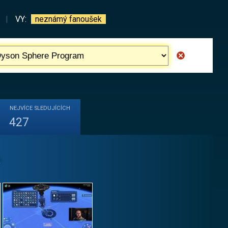
|
VY:
neznámý fanoušek
NEJVÍCE
SLEDUJÍCÍCH
427
a