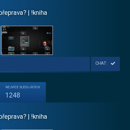
řeprava? | !kniha
CHAT:
NEJVÍCE
SLEDUJÍCÍCH
1248
řeprava? | !kniha