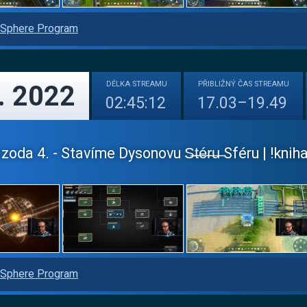
Sphere Program
DÉLKA
STREAMU
PŘIBLIŽNÝ
ČAS STREAMU
. 2022
02:45:12
17.03–19.49
zoda 4. - Stavíme Dysonovu S̶t̶é̶r̶u̶ Sféru | !knih
Sphere Program