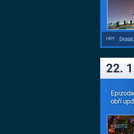
Dyson 
HRY:
22. 1
Epizoda
obří upd