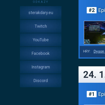
ODKAZY
#2
Epi
sterakdary.eu
Twitch
YouTube
Dyson 
HRY:
Facebook
Instagram
24. 1
Discord
#1
Epi