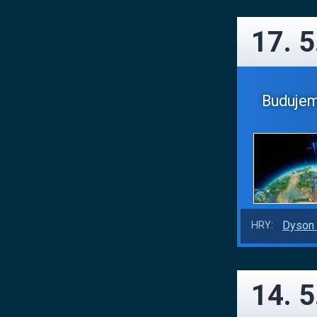
17. 5
Budujeme
Dyson 
HRY:
14. 5