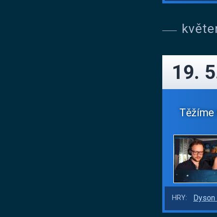
květe
19. 5
Těžíme n
Dyson 
HRY: