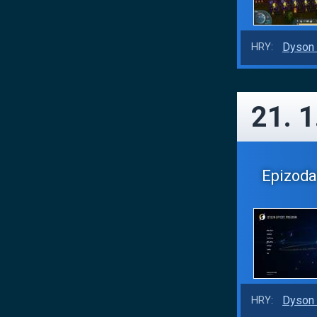
Dyson 
HRY:
21. 1
Epizoda 
Dyson 
HRY: