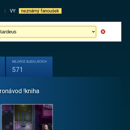
y
|
VY:
neznámý fanoušek
NEJVÍCE
SLEDUJÍCÍCH
571
kronávod !kniha