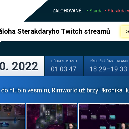
ZÁLOHOVANÉ:
Starda
Sterakdar
áloha Sterakdaryho Twitch streamů
DÉLKA
STREAMU
PŘIBLIŽNÝ
ČAS STREAMU
10. 2022
01:03:47
18.29–19.33
do hlubin vesmíru, Rimworld už brzy! !kronika !