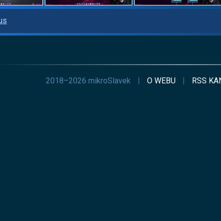
us
2018–2026 mikroSlavek
|
O WEBU
|
RSS
KA