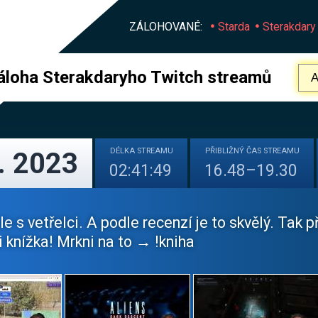
ZÁLOHOVANÉ:
Starda
Sterakdary
áloha Sterakdaryho Twitch streamů
DÉLKA
STREAMU
PŘIBLIŽNÝ
ČAS STREAMU
. 2023
02:41:49
16.48–19.30
 s vetřelci. A podle recenzí je to skvělý. Tak 
 knížka! Mrkni na to → !kniha