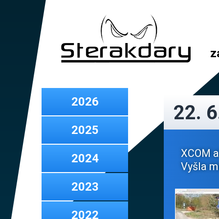
z
2026
22. 6
2025
XCOM ale
2024
Vyšla mi
2023
2022