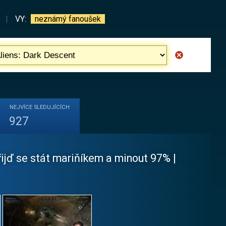
|
VY:
neznámý fanoušek
NEJVÍCE
SLEDUJÍCÍCH
927
přijď se stát mariňíkem a minout 97% |