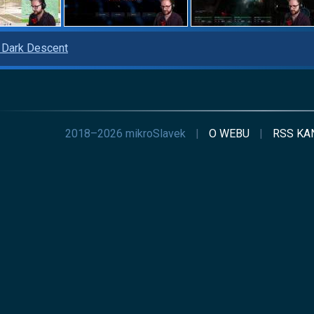
: Dark Descent
2018–2026 mikroSlavek
|
O WEBU
|
RSS
KA