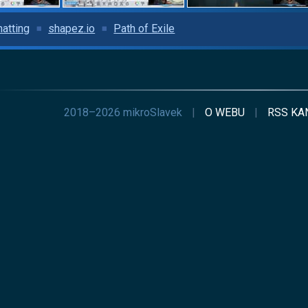
hatting
shapez.io
Path of Exile
2018–2026 mikroSlavek
|
O WEBU
|
RSS
KA