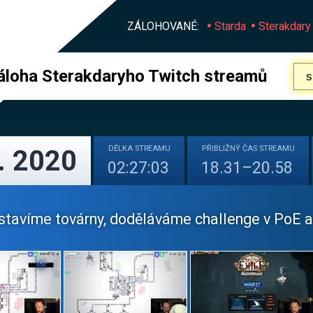
ZÁLOHOVANÉ:
Starda
Sterakdary
áloha Sterakdaryho Twitch streamů
DÉLKA
STREAMU
PŘIBLIŽNÝ
ČAS STREAMU
. 2020
02:27:03
18.31–20.58
stavíme továrny, doděláváme challenge v PoE a