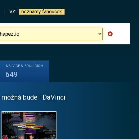
|
VY:
neznámý fanoušek
NEJVÍCE
SLEDUJÍCÍCH
649
 možná bude i DaVinci