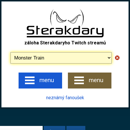
záloha Sterakdaryho Twitch streamů
menu
menu
neznámý fanoušek