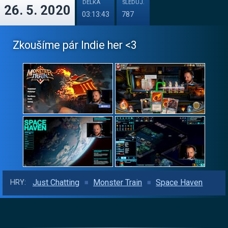
DÉLKA
SLEDUJ.
26. 5. 2020
03:13:43
787
Zkoušíme pár Indie her <3
Just Chatting
Monster Train
Space Haven
HRY: