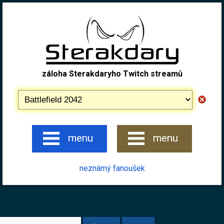
záloha Sterakdaryho Twitch streamů
menu
menu
neznámý fanoušek