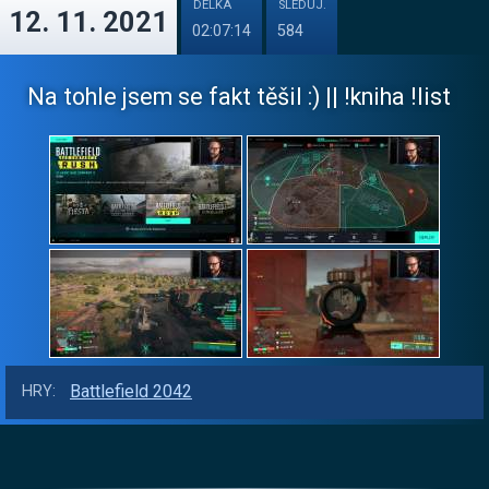
DÉLKA
SLEDUJ.
12. 11. 2021
02:07:14
584
Na tohle jsem se fakt těšil :) || !kniha !list
Battlefield 2042
HRY: