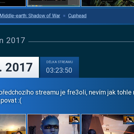
Middle-earth: Shadow of War
Cuphead
n 2017
DÉLKA
STREAMU
. 2017
03:23:50
ředchozího streamu je fre3oli, nevím jak tohle 
povat :(