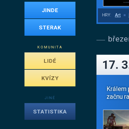
JINDE
Art
HRY:
STERAK
březe
KOMUNITA
LIDÉ
17. 3
KVÍZY
Králem p
začnu ra
JINÉ
STATISTIKA