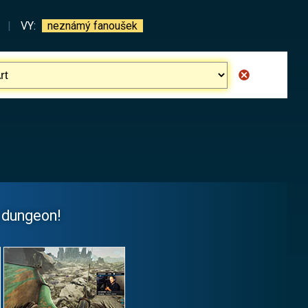
|
VY:
neznámý fanoušek
 dungeon!