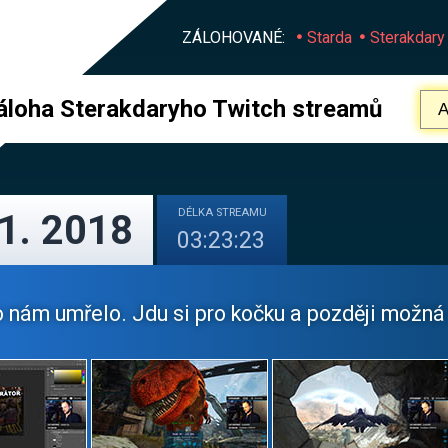
ZÁLOHOVANÉ:
Starda
Sterakdary
áloha Sterakdaryho Twitch streamů
DÉLKA
STREAMU
11. 2018
03:23:23
 nám umřelo. Jdu si pro kočku a později možná