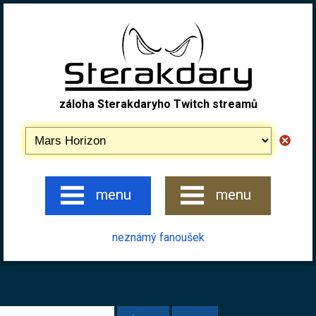
záloha Sterakdaryho Twitch streamů
menu
menu
neznámý fanoušek