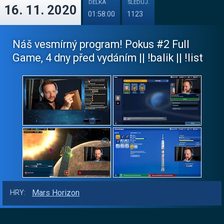
DÉLKA
SLEDUJ.
16. 11. 2020
01:58:00
1123
Náš vesmírný program! Pokus #2 Full
Game, 4 dny před vydáním || !balik || !list
Mars Horizon
HRY: