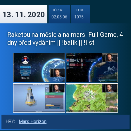
DÉLKA
SLEDUJ.
13. 11. 2020
02:05:06
1075
Raketou na měsíc a na mars! Full Game, 4
dny před vydáním || !balik || !list
Mars Horizon
HRY: