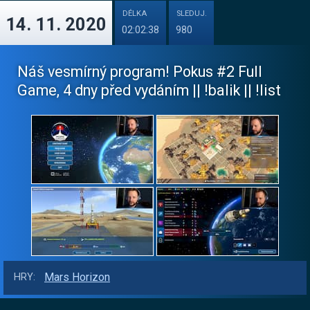
DÉLKA
SLEDUJ.
14. 11. 2020
02:02:38
980
Náš vesmírný program! Pokus #2 Full
Game, 4 dny před vydáním || !balik || !list
Mars Horizon
HRY: