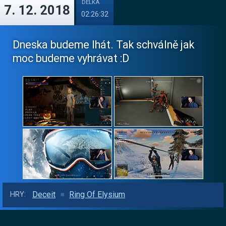
DÉLKA
7. 12. 2018
02:26:32
Dneska budeme lhát. Tak schválně jak
moc budeme vyhrávat :D
Deceit
Ring Of Elysium
HRY: