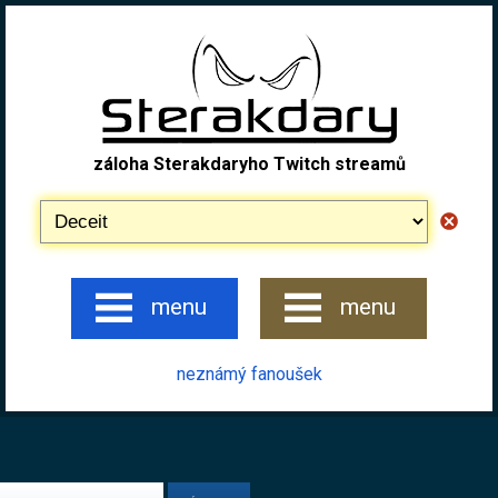
záloha Sterakdaryho Twitch streamů
menu
menu
neznámý fanoušek