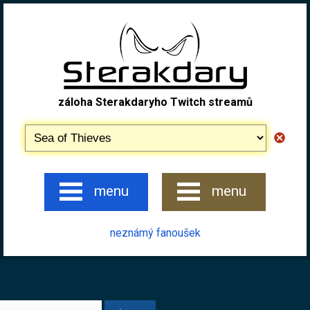
záloha Sterakdaryho Twitch streamů
menu
menu
neznámý fanoušek