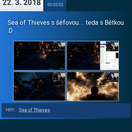
22. 3. 2018
00:05:02
Sea of Thieves s šéfovou... teda s Bětkou
:D
Sea of Thieves
HRY: