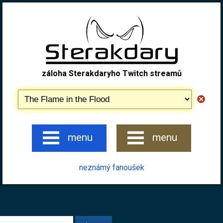
záloha Sterakdaryho Twitch streamů
menu
menu
neznámý fanoušek