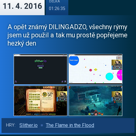
DÉLKA
11. 4. 2016
01:26:35
A opět známý DILINGADZO, všechny rýmy
jsem už použil a tak mu prostě popřejeme
hezký den
Slither.io
The Flame in the Flood
HRY: