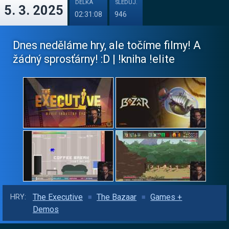
DÉLKA
SLEDUJ.
5. 3. 2025
02:31:08
946
Dnes neděláme hry, ale točíme filmy! A
žádný sprosťárny! :D | !kniha !elite
The Executive
The Bazaar
Games +
HRY:
Demos