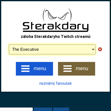
záloha Sterakdaryho Twitch streamů
menu
menu
neznámý fanoušek