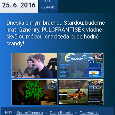
DÉLKA
25. 6. 2016
02:44:45
Dneska s mým bráchou Stardou, budeme
hrát různé hry, PULCFRANTISEK vládne
skvělou módou, snad teda bude hodně
srandy!
SpeedRunners
Gang Beasts
Overwatch
HRY: