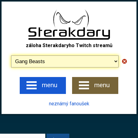
záloha Sterakdaryho Twitch streamů
menu
menu
neznámý fanoušek