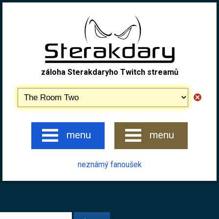
záloha Sterakdaryho Twitch streamů
menu
menu
neznámý fanoušek