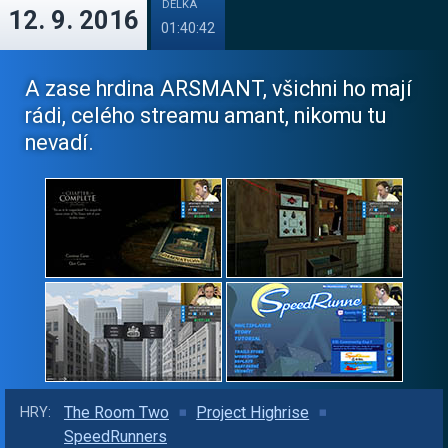
DÉLKA
12. 9. 2016
01:40:42
A zase hrdina ARSMANT, všichni ho mají
rádi, celého streamu amant, nikomu tu
nevadí.
The Room Two
Project Highrise
HRY:
SpeedRunners