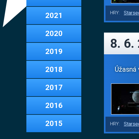
Starse
HRY:
2021
2020
8. 6.
2019
2018
Úžasná v
2017
2016
2015
Starse
HRY: