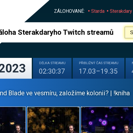
ZÁLOHOVANÉ:
Starda
Sterakdary
áloha Sterakdaryho Twitch streamů
DÉLKA
STREAMU
PŘIBLIŽNÝ
ČAS STREAMU
 2023
02:30:37
17.03–19.35
d Blade ve vesmíru, založíme kolonii? | !kniha