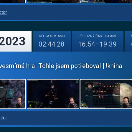
ctor
DÉLKA
STREAMU
PŘIBLIŽNÝ
ČAS STREAMU
 2023
02:44:28
16.54–19.39
esmírná hra! Tohle jsem potřeboval | !kniha
ctor