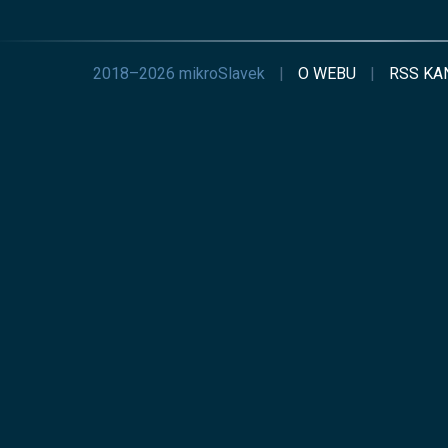
2018–2026 mikroSlavek
|
O WEBU
|
RSS
KA