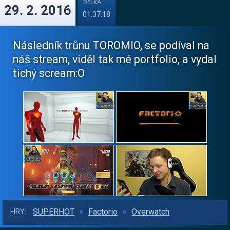
DÉLKA
29. 2. 2016
01:37:18
Následník trůnu TOROMIO, se podíval na
náš stream, viděl tak mé portfolio, a vydal
tichý scream:O
SUPERHOT
Factorio
Overwatch
HRY: