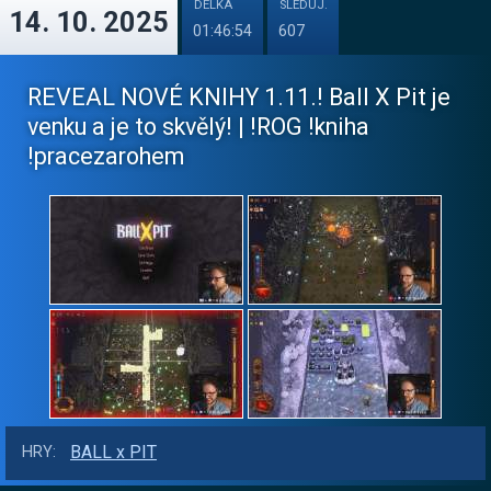
DÉLKA
SLEDUJ.
14. 10. 2025
01:46:54
607
REVEAL NOVÉ KNIHY 1.11.! Ball X Pit je
venku a je to skvělý! | !ROG !kniha
!pracezarohem
BALL x PIT
HRY: