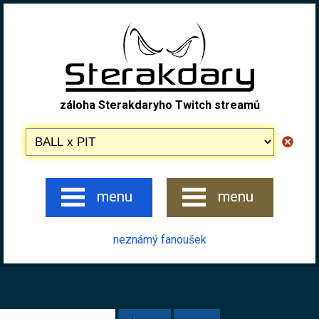
záloha Sterakdaryho Twitch streamů
menu
menu
neznámý fanoušek