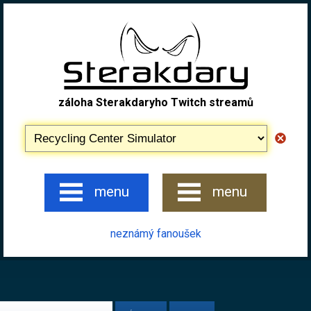
záloha Sterakdaryho Twitch streamů
menu
menu
neznámý fanoušek