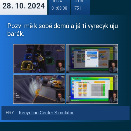
DÉLKA
SLEDUJ.
28. 10. 2024
01:08:38
751
Pozvi mě k sobě domů a já ti vyrecykluju
barák.
Recycling Center Simulator
HRY: