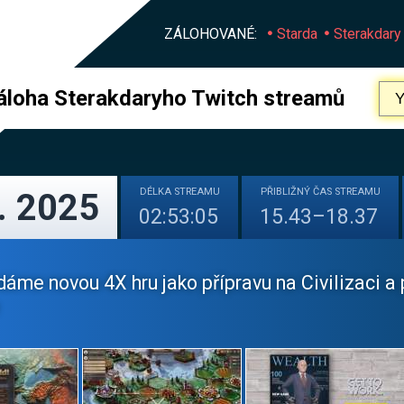
ZÁLOHOVANÉ:
Starda
Sterakdary
áloha Sterakdaryho Twitch streamů
DÉLKA
STREAMU
PŘIBLIŽNÝ
ČAS STREAMU
. 2025
02:53:05
15.43–18.37
dáme novou 4X hru jako přípravu na Civilizaci a pak 