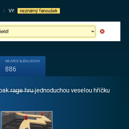
|
VY:
neznámý fanoušek
NEJVÍCE
SLEDUJÍCÍCH
886
̶r̶a̶g̶e̶ ̶h̶r̶u̶ jednoduchou veselou hříčku