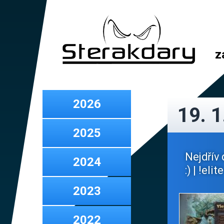
z
2026
19. 1
2025
Nejdřív 
2024
:) | !elite
2023
2022