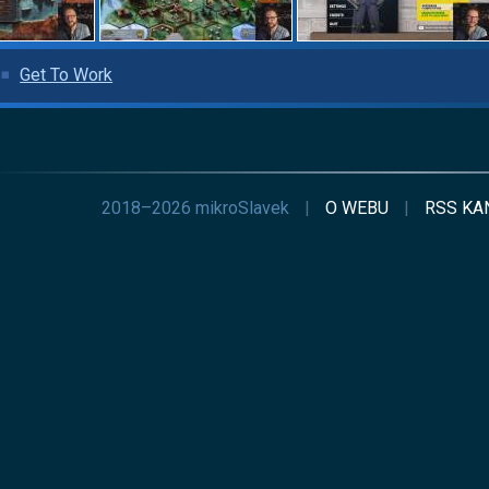
Get To Work
2018–2026 mikroSlavek
|
O WEBU
|
RSS
KA