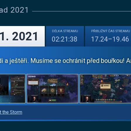
pad 2021
DÉLKA
STREAMU
PŘIBLIŽNÝ
ČAS STREAMU
11. 2021
02:21:38
17.24–19.46
idi a ještěři. Musíme se ochránit před bouřkou! Aril
t the Storm