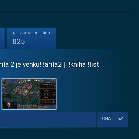
NEJVÍCE
SLEDUJÍCÍCH
825
a 2 je venku! !arila2 || !kniha !list
CHAT: