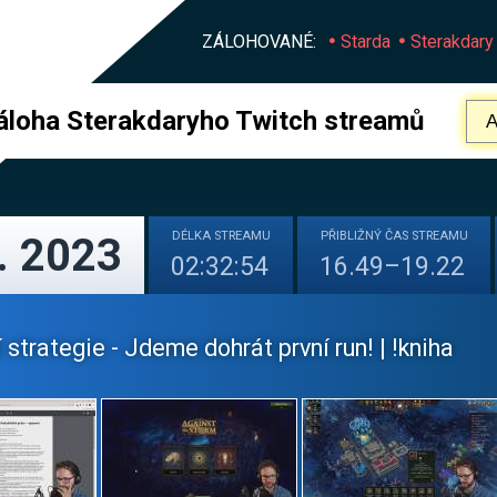
ZÁLOHOVANÉ:
Starda
Sterakdary
áloha Sterakdaryho Twitch streamů
DÉLKA
STREAMU
PŘIBLIŽNÝ
ČAS STREAMU
. 2023
02:32:54
16.49–19.22
 strategie - Jdeme dohrát první run! | !kniha