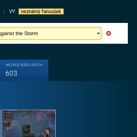
|
VY:
neznámý fanoušek
NEJVÍCE
SLEDUJÍCÍCH
603