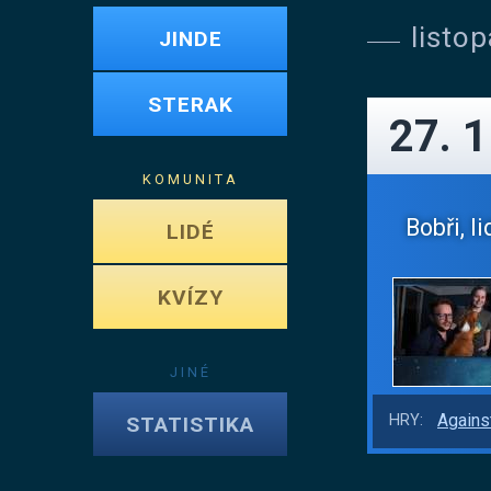
listo
JINDE
STERAK
27. 
KOMUNITA
Bobři, l
LIDÉ
KVÍZY
JINÉ
Agains
HRY:
STATISTIKA