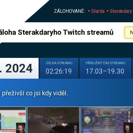
ZÁLOHOVANÉ:
Starda
Sterakdary
áloha Sterakdaryho Twitch streamů
DÉLKA
STREAMU
PŘIBLIŽNÝ
ČAS STREAMU
. 2024
02:26:19
17.03–19.30
 přeživší co jsi kdy viděl.