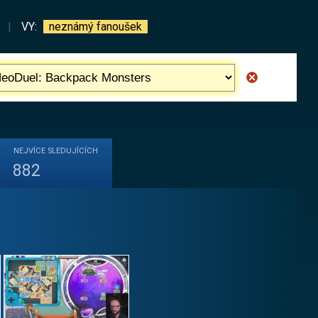
|
VY:
neznámý fanoušek
NEJVÍCE
SLEDUJÍCÍCH
882