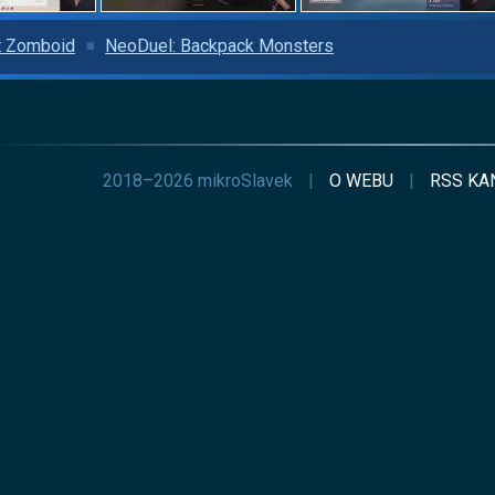
t Zomboid
NeoDuel: Backpack Monsters
2018–2026 mikroSlavek
|
O WEBU
|
RSS
KA