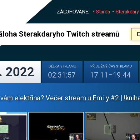
ZÁLOHOVANÉ:
Starda
Sterakdary
áloha Sterakdaryho Twitch streamů
DÉLKA
STREAMU
PŘIBLIŽNÝ
ČAS STREAMU
. 2022
02:31:57
17.11–19.44
vám elektřina? Večer stream u Emily #2 | !knih