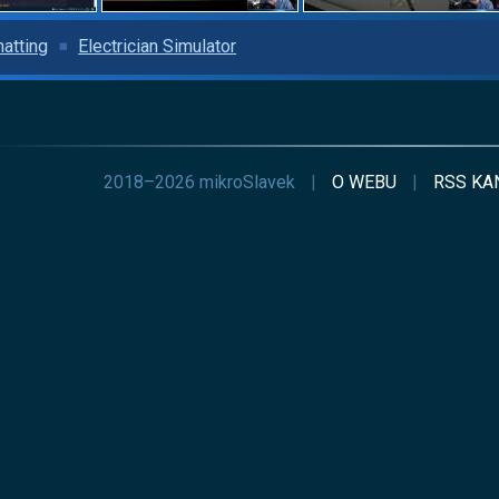
hatting
Electrician Simulator
2018–2026 mikroSlavek
|
O WEBU
|
RSS
KA