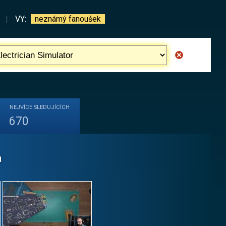
|
VY:
neznámý fanoušek
NEJVÍCE
SLEDUJÍCÍCH
670
a