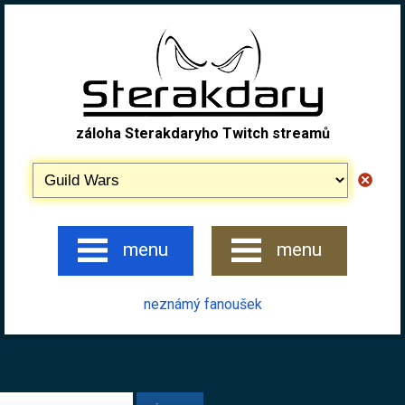
záloha Sterakdaryho Twitch streamů
menu
menu
neznámý fanoušek