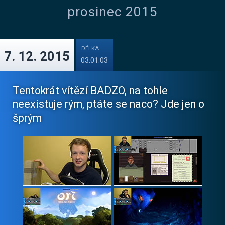
prosinec 2015
DÉLKA
7. 12. 2015
03:01:03
Tentokrát vítězí BADZO, na tohle
neexistuje rým, ptáte se naco? Jde jen o
šprým