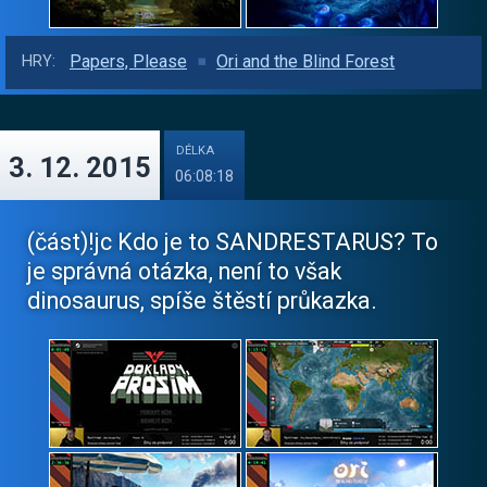
Papers, Please
Ori and the Blind Forest
HRY:
DÉLKA
3. 12. 2015
06:08:18
(část)!jc Kdo je to SANDRESTARUS? To
je správná otázka, není to však
dinosaurus, spíše štěstí průkazka.