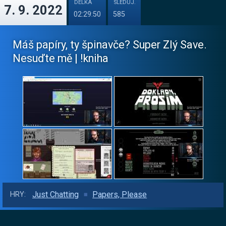
DÉLKA
SLEDUJ.
7. 9. 2022
02:29:50
585
Máš papíry, ty špinavče? Super Zlý Save.
Nesuďte mě | !kniha
Just Chatting
Papers, Please
HRY: