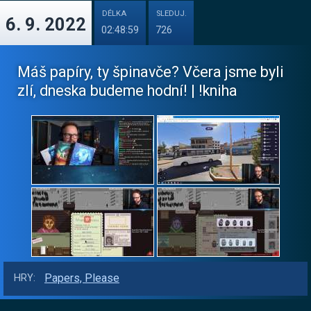
DÉLKA
SLEDUJ.
6. 9. 2022
02:48:59
726
Máš papíry, ty špinavče? Včera jsme byli
zlí, dneska budeme hodní! | !kniha
Papers, Please
HRY: