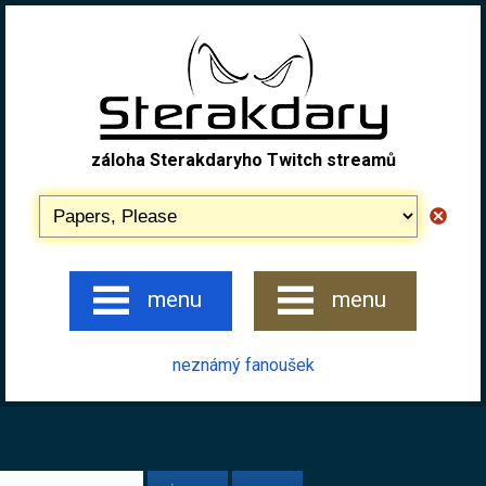
záloha Sterakdaryho Twitch streamů
menu
menu
neznámý fanoušek