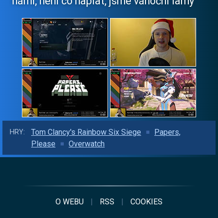
námi, není co naplat, jsme vánoční lamy
Tom Clancy's Rainbow Six Siege
Papers,
HRY:
Please
Overwatch
O WEBU
|
RSS
|
COOKIES