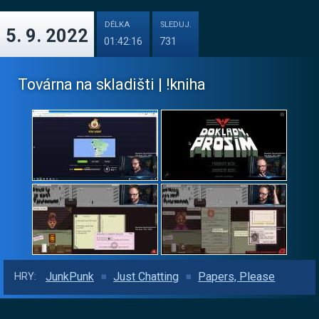
DÉLKA
SLEDUJ.
5. 9. 2022
01:42:16
731
Továrna na skladišti | !kniha
JunkPunk
Just Chatting
Papers, Please
HRY: