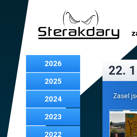
z
2026
22. 
2025
Zasel js
2024
2023
2022