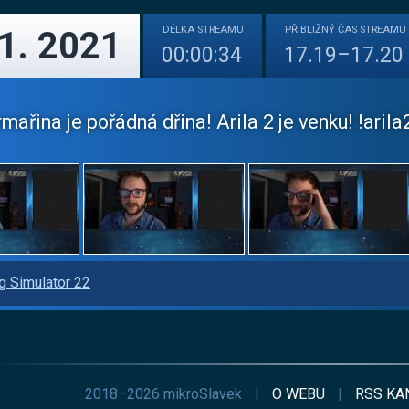
DÉLKA
STREAMU
PŘIBLIŽNÝ
ČAS STREAMU
11. 2021
00:00:34
17.19–17.20
mařina je pořádná dřina! Arila 2 je venku! !arila2 
g Simulator 22
2018–2026 mikroSlavek
|
O WEBU
|
RSS
KA