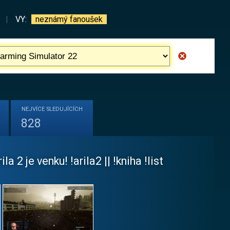
|
VY:
neznámý fanoušek
NEJVÍCE
SLEDUJÍCÍCH
828
 2 je venku! !arila2 || !kniha !list