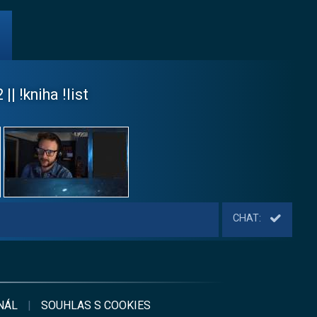
|| !kniha !list
CHAT:
NÁL
|
SOUHLAS S
COOKIES