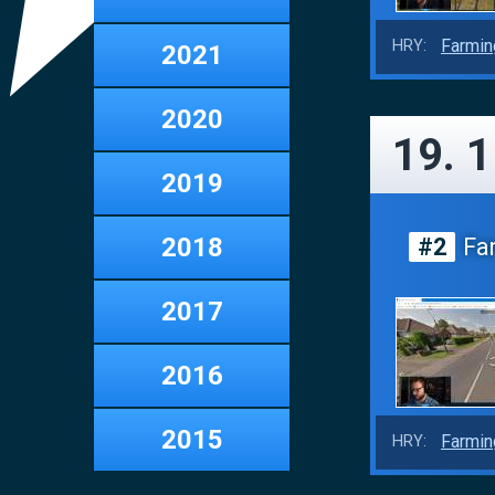
Farmin
HRY:
2021
2020
19. 
2019
2018
#2
Far
2017
2016
2015
Farmin
HRY: