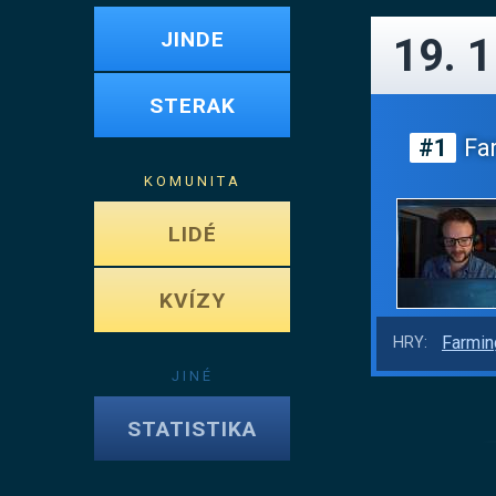
JINDE
19. 
STERAK
#1
Far
KOMUNITA
LIDÉ
KVÍZY
Farmin
HRY:
JINÉ
STATISTIKA