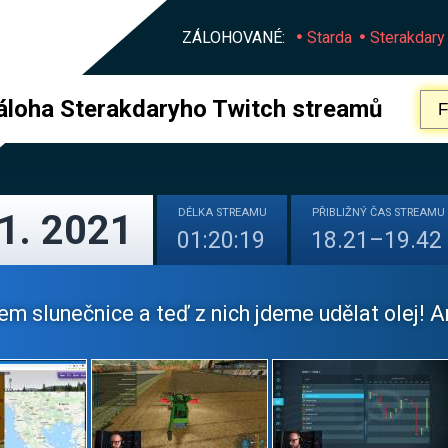
ZÁLOHOVANÉ:
Starda
Sterakdary
áloha Sterakdaryho Twitch streamů
DÉLKA
STREAMU
PŘIBLIŽNÝ
ČAS STREAMU
11. 2021
01:20:19
18.21–19.42
em slunečnice a teď z nich jdeme udělat olej! Arila