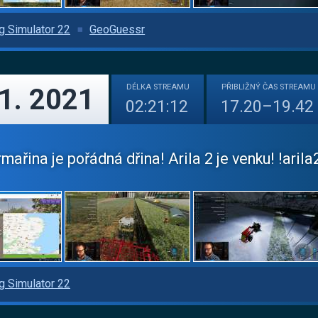
g Simulator 22
GeoGuessr
DÉLKA
STREAMU
PŘIBLIŽNÝ
ČAS STREAMU
11. 2021
02:21:12
17.20–19.42
mařina je pořádná dřina! Arila 2 je venku! !arila2 
g Simulator 22