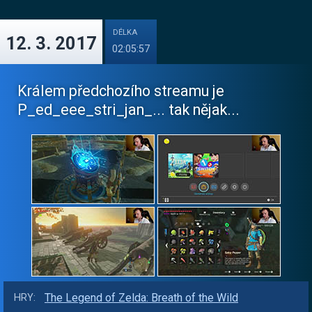
DÉLKA
12. 3. 2017
02:05:57
Králem předchozího streamu je
P_ed_eee_stri_jan_​... tak nějak...
The Legend of Zelda: Breath of the Wild
HRY: