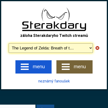
záloha Sterakdaryho Twitch streamů
menu
menu
neznámý fanoušek