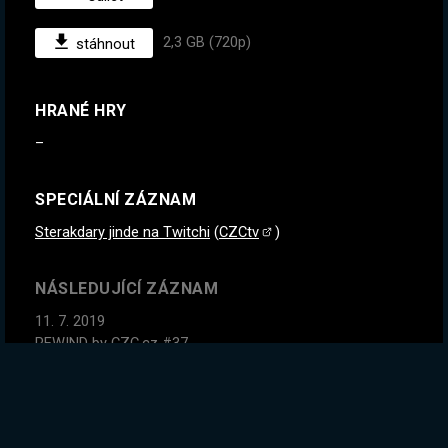
2,3 GB (720p)
stáhnout
HRANÉ HRY
–
SPECIÁLNÍ ZÁZNAM
Sterakdary jinde na Twitchi
(
CZCtv
)
NÁSLEDUJÍCÍ ZÁZNAM
11. 7. 2019
REWIND by CZC.cz #37
PŘEDCHOZÍ ZÁZNAM
20. 6. 2019