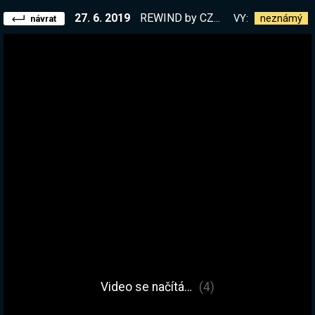
27. 6. 2019
REWIND by CZC.cz #36
VY:
neznámý
návrat
Video se načítá…
(4)