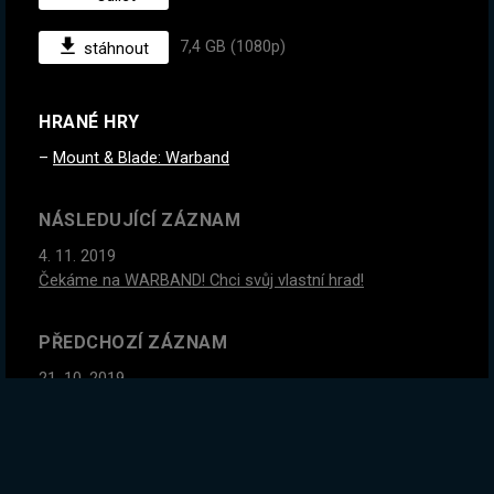
7,4 GB (1080p)
stáhnout
HRANÉ HRY
Mount & Blade: Warband
NÁSLEDUJÍCÍ ZÁZNAM
4. 11. 2019
Čekáme na WARBAND! Chci svůj vlastní hrad!
PŘEDCHOZÍ ZÁZNAM
21. 10. 2019
Programujeme roboty a tiskneme lidi. Celkem brutální,
když se nad tím zamyslíte
GLOBÁLNÍ STATISTIKY ZÁZNAMU