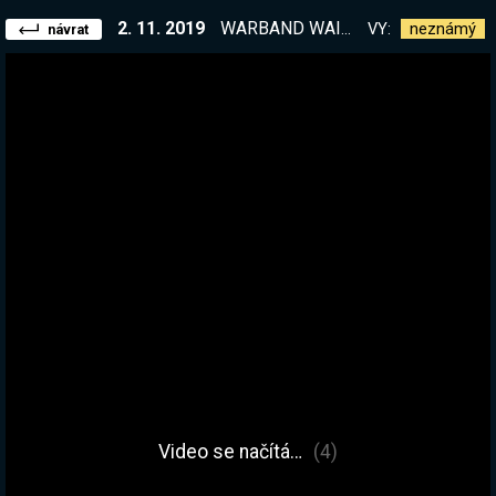
2. 11. 2019
WARBAND WAITING ROOM. Jdeme vytvořit vlastní království.
VY:
neznámý
návrat
Video se načítá…
(4)