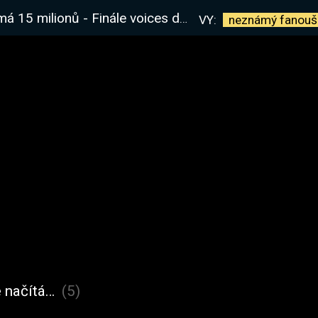
e voices dnes nebo zítra :( Rozhovor s @flyguncz ve 20:00
VY:
neznámý
fanouš
 načítá…
(5)