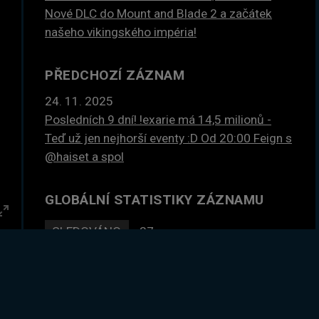
Nové DLC do Mount and Blade 2 a začátek
našeho vikingského impéria!
PŘEDCHOZÍ ZÁZNAM
24. 11. 2025
Posledních 9 dní! !exarie má 14,5 milionů -
Teď už jen nejhorší eventy :D Od 20:00 Feign s
@haiset a spol
GLOBÁLNÍ STATISTIKY ZÁZNAMU
Enter
SLEDOVÁNO
37×
fullscreen
DLE ČASU
104 hodin