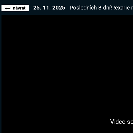
25. 11. 2025
Posledních 8 dní! !exarie má 15 milionů - Finál
návrat
Video se