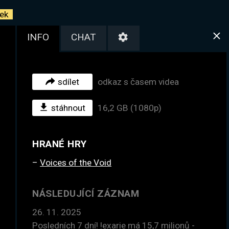
ek
INFO
CHAT
sdílet
odkaz s časem videa
stáhnout
16,2 GB (1080p)
HRANÉ HRY
Voices of the Void
NÁSLEDUJÍCÍ ZÁZNAM
26. 11. 2025
Posledních 7 dní! !exarie má 15,7 milionů -