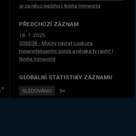
je za něco lepšího | !kniha !rimworld
PŘEDCHOZÍ ZÁZNAM
18. 7. 2025
S06E08 - Mocný návrat Loskora,
hyperinteligentní gorila a nějaké ty raidy! |
!kniha !rimworld
GLOBÁLNÍ STATISTIKY ZÁZNAMU
SLEDOVÁNO
9×
Enter
DLE ČASU
10 hodin
fullscreen