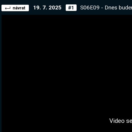
19. 7. 2025
S06E09 - Dnes budeme řezat ruce 
#1
návrat
Video se