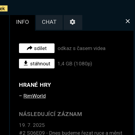
ek
INFO
CHAT
sdílet
odkaz s časem videa
stáhnout
1,4 GB (1080p)
HRANÉ HRY
RimWorld
NÁSLEDUJÍCÍ ZÁZNAM
19. 7. 2025
#2
S06E09 - Dnes budeme řezat ruce a měnit