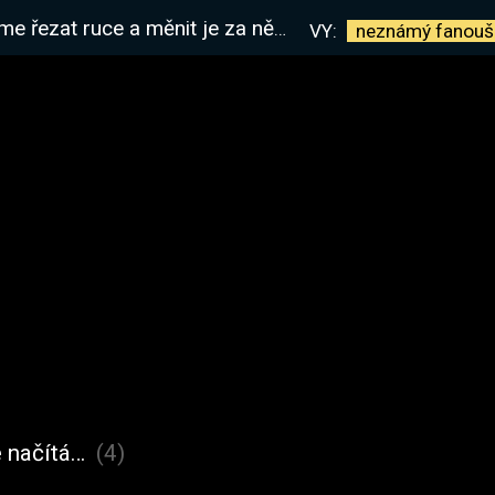
a měnit je za něco lepšího | !kniha !rimworld
VY:
neznámý
fanouš
 načítá…
(4)