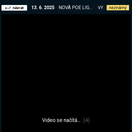
13. 6. 2025
NOVÁ POE LIGA JE TADY! Zítra jedeme od rána! | !kniha !elite
VY:
neznámý
návrat
Video se načítá…
(4)