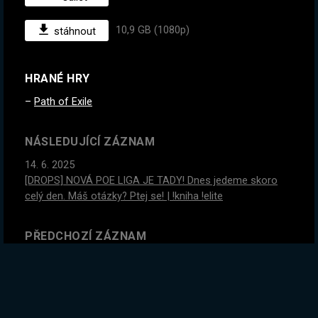
10,9 GB (1080p)
stáhnout
HRANÉ HRY
Path of Exile
NÁSLEDUJÍCÍ ZÁZNAM
14. 6. 2025
[DROPS] NOVÁ POE LIGA JE TADY! Dnes jedeme skoro
celý den. Máš otázky? Ptej se! | !kniha !elite
PŘEDCHOZÍ ZÁZNAM
10. 6. 2025
Dámy a pánové, jsem boháč! WoW challenge, ale můžu
nosit jen to co si vycraftím. | !kniha !elite