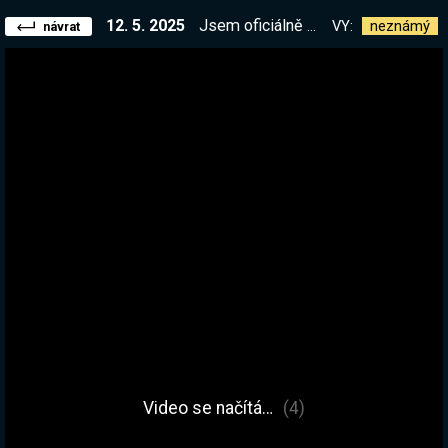
12. 5. 2025
Jsem oficiálně ne-smr-tel-ný! Jdeme na extrémně bohatou lokaci! | !kniha !elite
VY:
neznámý
návrat
Video se načítá…
(4)