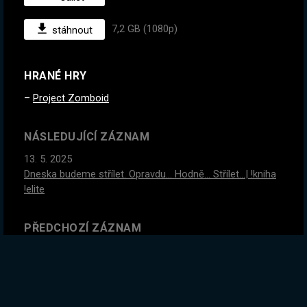
7,2 GB (1080p)
stáhnout
HRANÉ HRY
Project Zomboid
NÁSLEDUJÍCÍ ZÁZNAM
13. 5. 2025
Dneska budeme střílet. Opravdu... Hodně... Střílet...| !kniha
!elite
PŘEDCHOZÍ ZÁZNAM
11. 5. 2025
Pořád jsem naživu a máme masivní základnu a cíl plný
bohatství! | !kniha !elite