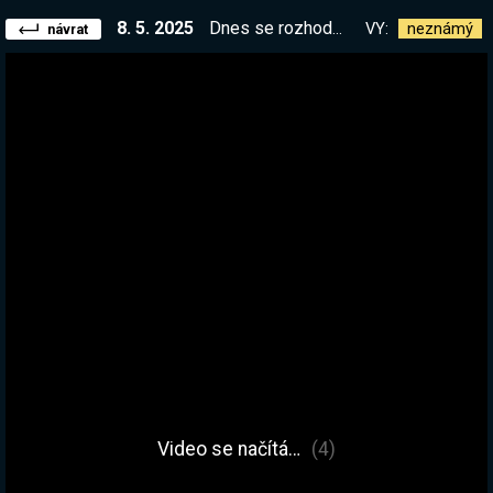
8. 5. 2025
Dnes se rozhodne, jestli přežijeme nebo ne :D | !kniha !elite
VY:
neznámý
návrat
Video se načítá…
(4)