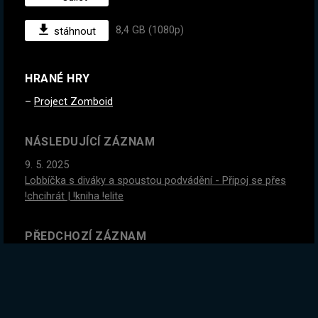
8,4 GB (1080p)
stáhnout
HRANÉ HRY
Project Zomboid
NÁSLEDUJÍCÍ ZÁZNAM
9. 5. 2025
Lobbíčka s diváky a spoustou podvádění - Připoj se přes
!chcihrát | !kniha !elite
PŘEDCHOZÍ ZÁZNAM
6. 5. 2025
Stále naživu! Potřebujeme auto a hodně nábojů! | !kniha
!elite